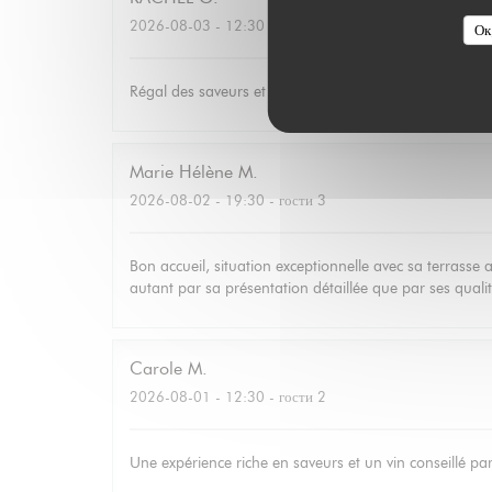
2026-08-03
- 12:30 - гости 2
Ок
Régal des saveurs et des yeux
Marie Hélène
M
2026-08-02
- 19:30 - гости 3
Bon accueil, situation exceptionnelle avec sa terrasse a
autant par sa présentation détaillée que par ses qualit
Carole
M
2026-08-01
- 12:30 - гости 2
Une expérience riche en saveurs et un vin conseillé pa