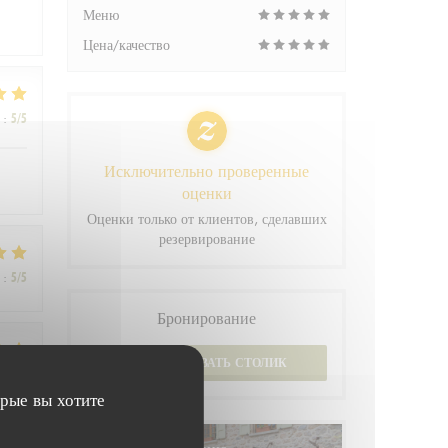
Меню
Цена/качество
:
5
/5
Исключительно проверенные
оценки
Оценки только от клиентов, сделавших
резервирование
:
5
/5
Бронирование
ЗАБРОНИРОВАТЬ СТОЛИК
:
5
/5
орые вы хотите