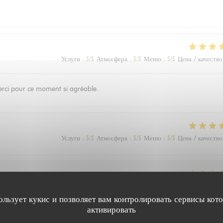
Услуги
:
5
/5
Атмосфера
:
5
/5
Меню
:
5
/5
Цена / качество
 Merci pour ce moment si agréable.
Услуги
:
5
/5
Атмосфера
:
5
/5
Меню
:
5
/5
Цена / качество
Услуги
:
5
/5
Атмосфера
:
5
/5
Меню
:
5
/5
Цена / качество
ользует кукис и позволяет вам контролировать сервисы кот
активировать