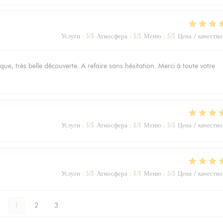
Услуги
:
5
/5
Атмосфера
:
5
/5
Меню
:
5
/5
Цена / качество
que, très belle découverte. A refaire sans hésitation. Merci à toute votre
Услуги
:
5
/5
Атмосфера
:
5
/5
Меню
:
5
/5
Цена / качество
Услуги
:
5
/5
Атмосфера
:
5
/5
Меню
:
5
/5
Цена / качество
1
2
3