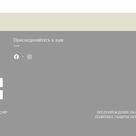
Присоединяйтесь к нам
Facebook ((открывается в новом окне))
Instagram ((открывается в новом окне))
((ОТКРЫВАЕТСЯ В НОВОМ ОКНЕ))
CHEF
ПРЕДУПРЕЖДЕНИЕ ОБ 
ПОЛИТИКА ЗАЩИТЫ ПЕ