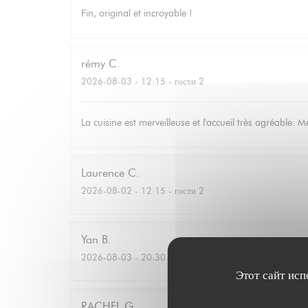
Fin, original et incroyable !
rémy
C
2026-08-03
- 12:15 - гости 2
La cuisine est merveilleuse et l'accueil très agréable.
Laurence
C
2026-08-02
- 12:15 - гости 2
Yan
B
2026-08-03
- 20:30 - гости 4
Этот сайт исп
RACHEL
G