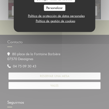
Personalizar
DESCUBRIR NUESTRA CARTA
Política de protección de datos personales
Política de gestión de cookies
Contacto
80 place de la Fontaine Barbière
((abre en una nueva ventana))
07570 Desaignes
04 75 09 30 43
RESERVAR UNA MESA
VALES
Seguirnos