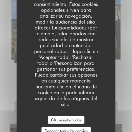
consentimiento. Estas cookies
opcionales sirven para
analizar su navegación,
medir la audiencia del sitio,
ofrecer funcionalidades (por
ejemplo, relacionadas con
redes sociales) o mostrar
publicidad o contenidos
personalizados. Haga clic en
'Aceptar todo', 'Rechazar
Nos chambres d'hôtes et gîte ****
todo' o 'Personalizar' para
gestionar sus preferencias.
Puede cambiar sus opciones
en cualquier momento
haciendo clic en el icono de
cookie en la parte inferior
Reserva
izquierda de las páginas del
sitio.
RESERVAR UNA MESA
OK, aceptar todas
Denegar todas las cookies
Carta