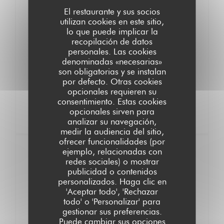
Mousse chocolat
El restaurante y sus socios
, crumble de sarrasin
utilizan cookies en este sitio,
LISTA DE ALÉRGENOS
lo que puede implicar la
recopilación de datos
Biscuit génoise, gelée de rhubarbe
personales. Las cookies
, crème vanille comptée de rhubarbe
denominadas «necesarias»
LISTA DE ALÉRGENOS
son obligatorias y se instalan
por defecto. Otras cookies
opcionales requieren su
consentimiento. Estas cookies
Dessert atypique
opcionales sirven para
Dessert à base de légumes selon l inspiration de Mikoto
analizar su navegación,
LISTA DE ALÉRGENOS
medir la audiencia del sitio,
ofrecer funcionalidades (por
Formules
ejemplo, relacionadas con
redes sociales) o mostrar
publicidad o contenidos
Formule Découverte
personalizados. Haga clic en
42,00 EUR
'Aceptar todo', 'Rechazar
todo' o 'Personalizar' para
3 plats + 1 dessert au choix
gestionar sus preferencias.
Puede cambiar sus opciones
Formule dégustation