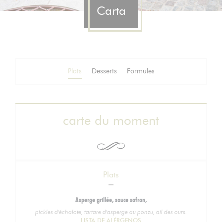
Carta
Plats
Desserts
Formules
carte du moment
Plats
Asperge grillée, sauce safran,
pickles d'échalote, tartare d'asperge au ponzu, ail des ours.
LISTA DE ALÉRGENOS