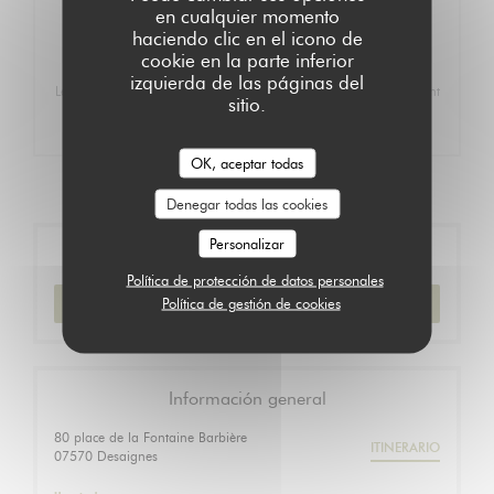
en cualquier momento
51,00 EUR
haciendo clic en el icono de
Les 5 plats en version dégustations + 1 dessert au choix
cookie en la parte inferior
izquierda de las páginas del
Le restaurant est ouvert du jeudi soir au lundi soir, Il est fortement
sitio.
recommandé de toujours réserver à l'avance. Nous nous
réjouissons de vous accueillir.
OK, aceptar todas
Denegar todas las cookies
Personalizar
Reserva
Política de protección de datos personales
Política de gestión de cookies
RESERVAR UNA MESA
Información general
80 place de la Fontaine Barbière
ITINERARIO
((abre en una nueva ventana))
07570 Desaignes