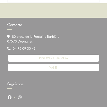
Contacto
80 place de la Fontaine Barbière
((abre en una nueva ventana))
07570 Desaignes
04 75 09 30 43
RESERVAR UNA MESA
VALES
Seguirnos
Facebook ((abre en una nueva ventana))
Instagram ((abre en una nueva ventana))