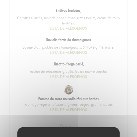
Endives braisées,
Carottes fumées, noix de pécan et noisettes toasté, crème de miso
lentilles.
LISTA DE ALÉRGENOS
Raviolis farcis de champignons
Ecume d'ail, pickles de champignons, Shitaké grillé, truffe.
LISTA DE ALÉRGENOS
.Risotto d'orge perlé,
racine de printemps glacée, jus au poivre sencho
LISTA DE ALÉRGENOS
Pomme de terre nouvelle rôti aux herbes
Fromage végéta , pickles oignons rouges, graine toasté.
LISTA DE ALÉRGENOS
Desserts