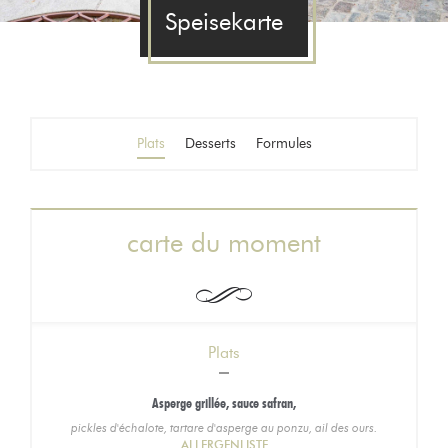
Speisekarte
Plats
Desserts
Formules
carte du moment
Plats
Asperge grillée, sauce safran,
pickles d'échalote, tartare d'asperge au ponzu, ail des ours.
ALLERGENLISTE