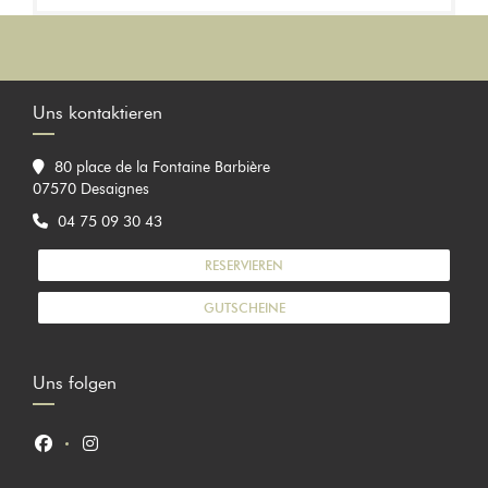
Uns kontaktieren
80 place de la Fontaine Barbière
((öffnet ein neues Fenster))
07570 Desaignes
04 75 09 30 43
RESERVIEREN
GUTSCHEINE
Uns folgen
Facebook ((öffnet ein neues Fenster))
Instagram ((öffnet ein neues Fenster))