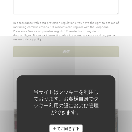
In accordance with data protection regulations, you have the right to opt out of
marketing communications. UK residents can register with the Telephone
Preference Service at
tpsonline.org.uk
. US residents can register at
donotcall.gov
. For more information about how we process your data, please
see our
privacy policy
.
ご予約
予約
当サイトはクッキーを利用し
ております。お客様自身でク
ッキー利用の設定および管理
ができます。
メニュー
全てに同意する
メニューを発見する