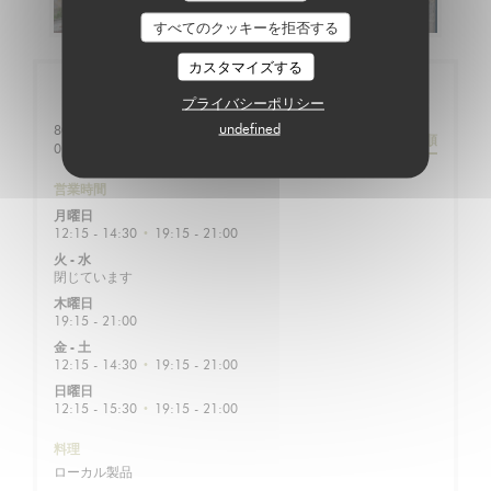
すべてのクッキーを拒否する
カスタマイズする
店舗情報
プライバシーポリシー
undefined
80 place de la Fontaine Barbière
道順
((新しいウィンドウで開きます))
07570 Desaignes
営業時間
月曜日
12:15 - 14:30
19:15 - 21:00
•
火
-
水
閉じています
木曜日
19:15 - 21:00
金
-
土
12:15 - 14:30
19:15 - 21:00
•
日曜日
12:15 - 15:30
19:15 - 21:00
•
料理
ローカル製品