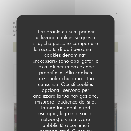
In conformità al Codice del Consumo, hai il diritto di opporti alle chiamate
commerciali iscrivendoti al Registro Pubblico delle Opposizioni:
Il ristorante e i suoi partner
registrodelleopposizioni.it
. Per maggiori informazioni sul trattamento dei tuoi
dati, consulta la nostra
informativa sulla privacy
.
utilizzano cookies su questo
sito, che possono comportare
la raccolta di dati personali. I
cookies denominati
«necessari» sono obbligatori e
installati per impostazione
predefinita. Altri cookies
Prenotazione
opzionali richiedono il tuo
consenso. Questi cookies
PRENOTA
opzionali servono per
analizzare la tua navigazione,
misurare l'audience del sito,
fornire funzionalità (ad
Menu
esempio, legate ai social
network) o visualizzare
SCOPRI LA NOSTRA CARTA
pubblicità o contenuti
personalizzati. Clicca su