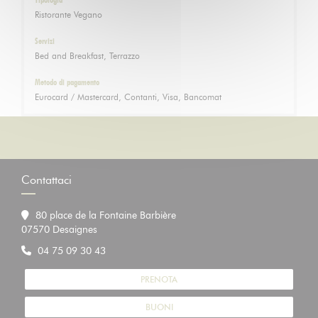
Ristorante Vegano
Servizi
Bed and Breakfast, Terrazzo
Metodo di pagamento
Eurocard / Mastercard, Contanti, Visa, Bancomat
Contattaci
80 place de la Fontaine Barbière
((apre una nuova finestra))
07570 Desaignes
04 75 09 30 43
PRENOTA
BUONI